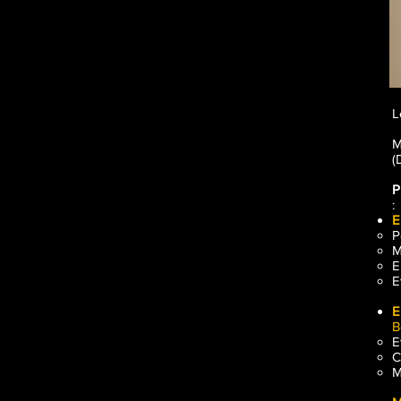
L
M
(
P
:
E
P
M
E
E
E
B
E
C
M