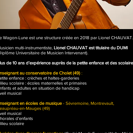
e Wagon-Lune est une structure créée en 2018 par Lionel CHAUVAT.
usicien multi-instrumentiste,
Lionel CHAUVAT est titulaire du DUMI
Diplôme Universitaire de Musicien Intervenant).
lus de 10 ans d’expérience auprès de la petite enfance et des scolair
nseignant au conservatoire de Cholet (49)
:
etite enfance : crèches et haltes-garderies
ilieu scolaire : écoles maternelles et primaires
nfants et adultes en situation de handicap
veil musical
nseignant en écoles de musique
- Sèvremoine, Montrevault,
eaupréau-en-Mauges (49)
veil musical
horales d’enfants
ilieu scolaire